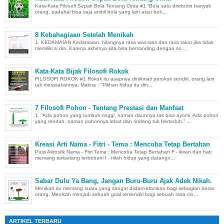
Kata-Kata Filosofi Sepak Bola Tentang Cinta #1 “Bola satu direbutin banyak
orang, padahal bisa saja ambil bola yang lain atau beli...
8 Kebahagiaan Setelah Menikah
1. KEDAMAIAN Kedamaian, hilangnya rasa was-was dan rasa takut jika tidak
memiliki si dia. Karena akhirnya kita bisa bersanding dengan so...
Kata-Kata Bijak Filosofi Rokok
FILOSOFI ROKOK #1 Rokok itu asapnya dinikmati perokok sendiri, orang lain
tak merasakannya. Makna : "Pilihan hidup itu din...
7 Filosofi Pohon - Tentang Prestasi dan Manfaat
1. “Ada pohon yang tumbuh tinggi, namun daunnya tak bisa ayomi. Ada pohon
yang rendah, namun pohonnya lebat dan rindang tuk berteduh.” ...
Kreasi Arti Nama - Fitri - Tema : Mencoba Tetap Bertahan
Puisi Akrostik Nama - Fitri Tema : Mencoba Tetap Bertahan F - ikiran dan hati
memang terkadang terbebani I - nilah hidup yang datangn...
Sabar Dulu Ya Bang, Jangan Buru-Buru Ajak Adek Nikah.
Menikah itu memang suatu yang sangat diidam-idamkan bagi sebagian besar
orang. Menikah menjadi sebuah goal tersendiri bagi sebuah rasa cin...
ARTIKEL TERBARU