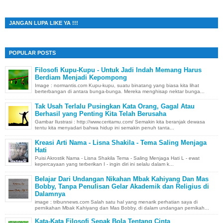
JANGAN LUPA LIKE YA !!!
POPULAR POSTS
Filosofi Kupu-Kupu - Untuk Jadi Indah Memang Harus
Berdiam Menjadi Kepompong
Image : normantis.com Kupu-kupu, suatu binatang yang biasa kita lihat
berterbangan di antara bunga-bunga. Mereka menghisap nektar bunga...
Tak Usah Terlalu Pusingkan Kata Orang, Gagal Atau
Berhasil yang Penting Kita Telah Berusaha
Gambar Ilustrasi : http://www.ceritamu.com/ Semakin kita beranjak dewasa
tentu kita menyadari bahwa hidup ini semakin penuh tanta...
Kreasi Arti Nama - Lisna Shakila - Tema Saling Menjaga
Hati
Puisi Akrostik Nama - Lisna Shakila Tema - Saling Menjaga Hati L - ewat
kepercayaan yang terberikan I - ingin diri ini selalu dalam k...
Belajar Dari Undangan Nikahan Mbak Kahiyang Dan Mas
Bobby, Tanpa Penulisan Gelar Akademik dan Religius di
Dalamnya
image : tribunnews.com Salah satu hal yang menarik perhatian saya di
pernikahan Mbak Kahiyang dan Mas Bobby, di dalam undangan pernikah...
Kata-Kata Filosofi Sepak Bola Tentang Cinta