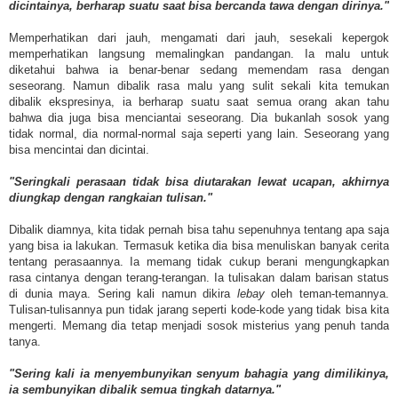
dicintainya, berharap suatu saat bisa bercanda tawa dengan dirinya."
Memperhatikan dari jauh, mengamati dari jauh, sesekali kepergok
memperhatikan langsung memalingkan pandangan. Ia malu untuk
diketahui bahwa ia benar-benar sedang memendam rasa dengan
seseorang. Namun dibalik rasa malu yang sulit sekali kita temukan
dibalik ekspresinya, ia berharap suatu saat semua orang akan tahu
bahwa dia juga bisa menciantai seseorang. Dia bukanlah sosok yang
tidak normal, dia normal-normal saja seperti yang lain. Seseorang yang
bisa mencintai dan dicintai.
"Seringkali perasaan tidak bisa diutarakan lewat ucapan, akhirnya
diungkap dengan rangkaian tulisan."
Dibalik diamnya, kita tidak pernah bisa tahu sepenuhnya tentang apa saja
yang bisa ia lakukan. Termasuk ketika dia bisa menuliskan banyak cerita
tentang perasaannya. Ia memang tidak cukup berani mengungkapkan
rasa cintanya dengan terang-terangan. Ia tulisakan dalam barisan status
di dunia maya. Sering kali namun dikira
lebay
oleh teman-temannya.
Tulisan-tulisannya pun tidak jarang seperti kode-kode yang tidak bisa kita
mengerti. Memang dia tetap menjadi sosok misterius yang penuh tanda
tanya.
"Sering kali ia menyembunyikan senyum bahagia yang dimilikinya,
ia sembunyikan dibalik semua tingkah datarnya."