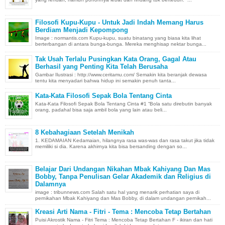
Filosofi Kupu-Kupu - Untuk Jadi Indah Memang Harus
Berdiam Menjadi Kepompong
Image : normantis.com Kupu-kupu, suatu binatang yang biasa kita lihat
berterbangan di antara bunga-bunga. Mereka menghisap nektar bunga...
Tak Usah Terlalu Pusingkan Kata Orang, Gagal Atau
Berhasil yang Penting Kita Telah Berusaha
Gambar Ilustrasi : http://www.ceritamu.com/ Semakin kita beranjak dewasa
tentu kita menyadari bahwa hidup ini semakin penuh tanta...
Kata-Kata Filosofi Sepak Bola Tentang Cinta
Kata-Kata Filosofi Sepak Bola Tentang Cinta #1 “Bola satu direbutin banyak
orang, padahal bisa saja ambil bola yang lain atau beli...
8 Kebahagiaan Setelah Menikah
1. KEDAMAIAN Kedamaian, hilangnya rasa was-was dan rasa takut jika tidak
memiliki si dia. Karena akhirnya kita bisa bersanding dengan so...
Belajar Dari Undangan Nikahan Mbak Kahiyang Dan Mas
Bobby, Tanpa Penulisan Gelar Akademik dan Religius di
Dalamnya
image : tribunnews.com Salah satu hal yang menarik perhatian saya di
pernikahan Mbak Kahiyang dan Mas Bobby, di dalam undangan pernikah...
Kreasi Arti Nama - Fitri - Tema : Mencoba Tetap Bertahan
Puisi Akrostik Nama - Fitri Tema : Mencoba Tetap Bertahan F - ikiran dan hati